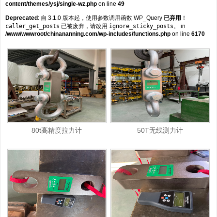
content/themes/ysj/single-wz.php
on line
49
Deprecated
: 自 3.1.0 版本起，使用参数调用函数 WP_Query
已弃用
！
caller_get_posts
已被废弃，请改用
ignore_sticky_posts
。 in
/www/wwwroot/chinananning.com/wp-includes/functions.php
on line
6170
80t高精度拉力计
50T无线测力计