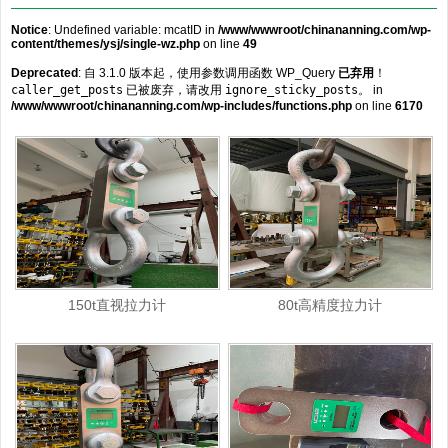
Notice
: Undefined variable: mcatID in
/www/wwwroot/chinananning.com/wp-
content/themes/ysj/single-wz.php
on line
49
Deprecated
: 自 3.1.0 版本起，使用参数调用函数 WP_Query
已弃用
！
caller_get_posts
已被废弃，请改用
ignore_sticky_posts
。 in
/www/wwwroot/chinananning.com/wp-includes/functions.php
on line
6170
150t直视拉力计
80t高精度拉力计