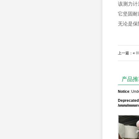
该测力计
它坚固耐
无论是保
上一篇：«
8
产品推
Notice
: Und
Deprecated
/www/wwwro